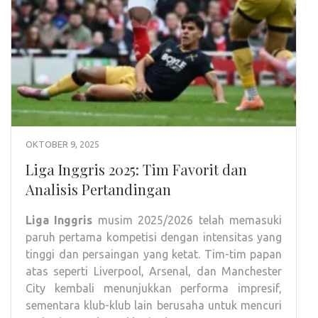
OKTOBER 9, 2025
Liga Inggris 2025: Tim Favorit dan
Analisis Pertandingan
Liga Inggris
musim 2025/2026 telah memasuki
paruh pertama kompetisi dengan intensitas yang
tinggi dan persaingan yang ketat. Tim-tim papan
atas seperti Liverpool, Arsenal, dan Manchester
City kembali menunjukkan performa impresif,
sementara klub-klub lain berusaha untuk mencuri