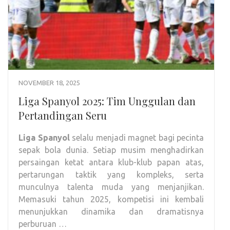
NOVEMBER 18, 2025
Liga Spanyol 2025: Tim Unggulan dan
Pertandingan Seru
Liga Spanyol
selalu menjadi magnet bagi pecinta
sepak bola dunia. Setiap musim menghadirkan
persaingan ketat antara klub-klub papan atas,
pertarungan taktik yang kompleks, serta
munculnya talenta muda yang menjanjikan.
Memasuki tahun 2025, kompetisi ini kembali
menunjukkan dinamika dan dramatisnya
perburuan …