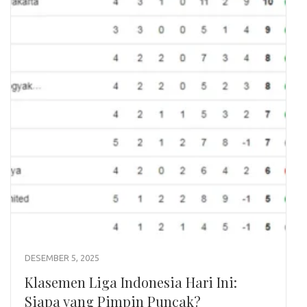
DESEMBER 5, 2025
Klasemen Liga Indonesia Hari Ini:
Siapa yang Pimpin Puncak?