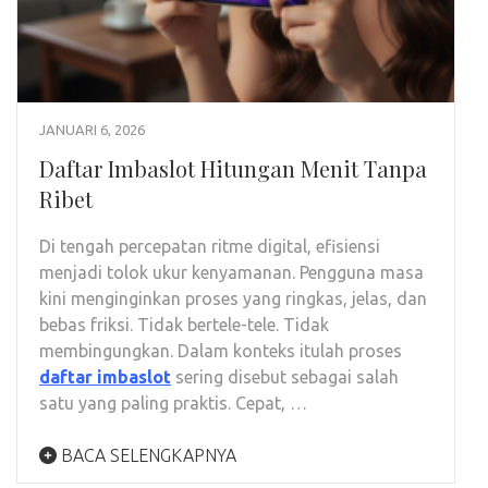
JANUARI 6, 2026
Daftar Imbaslot Hitungan Menit Tanpa
Ribet
Di tengah percepatan ritme digital, efisiensi
menjadi tolok ukur kenyamanan. Pengguna masa
kini menginginkan proses yang ringkas, jelas, dan
bebas friksi. Tidak bertele-tele. Tidak
membingungkan. Dalam konteks itulah proses
daftar imbaslot
sering disebut sebagai salah
satu yang paling praktis. Cepat, …
BACA SELENGKAPNYA