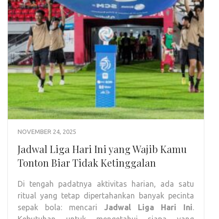
NOVEMBER 24, 2025
Jadwal Liga Hari Ini yang Wajib Kamu
Tonton Biar Tidak Ketinggalan
Di tengah padatnya aktivitas harian, ada satu
ritual yang tetap dipertahankan banyak pecinta
sepak bola: mencari
Jadwal Liga Hari Ini
.
Kebutuhan untuk mengetahui siapa yang