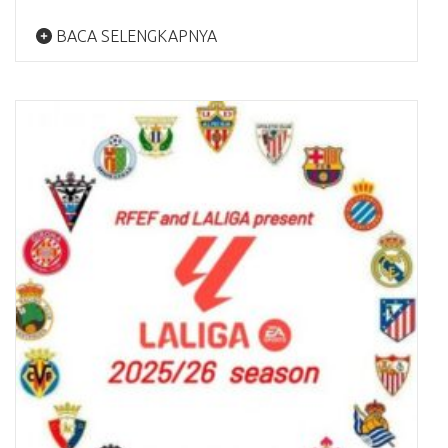
BACA SELENGKAPNYA