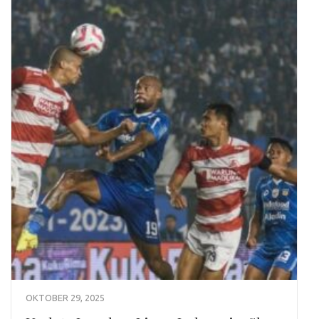
OKTOBER 29, 2025