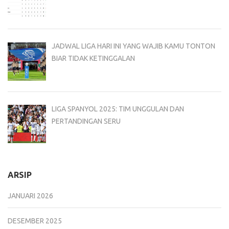
JADWAL LIGA HARI INI YANG WAJIB KAMU TONTON
BIAR TIDAK KETINGGALAN
LIGA SPANYOL 2025: TIM UNGGULAN DAN
PERTANDINGAN SERU
ARSIP
JANUARI 2026
DESEMBER 2025