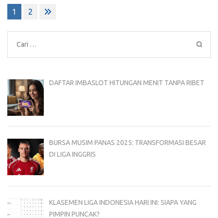
Paginasi
1
2
pos
Cari
untuk:
DAFTAR IMBASLOT HITUNGAN MENIT TANPA RIBET
BURSA MUSIM PANAS 2025: TRANSFORMASI BESAR
DI LIGA INGGRIS
KLASEMEN LIGA INDONESIA HARI INI: SIAPA YANG
PIMPIN PUNCAK?