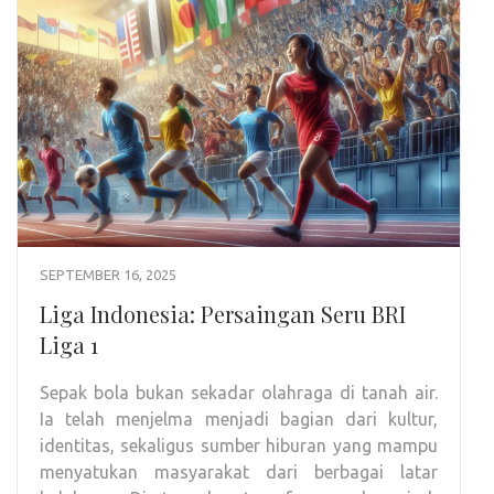
SEPTEMBER 16, 2025
Liga Indonesia: Persaingan Seru BRI
Liga 1
Sepak bola bukan sekadar olahraga di tanah air.
Ia telah menjelma menjadi bagian dari kultur,
identitas, sekaligus sumber hiburan yang mampu
menyatukan masyarakat dari berbagai latar