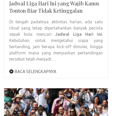
Jadwal Liga Hari Ini yang Wajib Kamu
Tonton Biar Tidak Ketinggalan
Di tengah padatnya aktivitas harian, ada satu
ritual yang tetap dipertahankan banyak pecinta
sepak bola: mencari
Jadwal Liga Hari Ini
.
Kebutuhan untuk mengetahui siapa yang
bertanding, jam berapa kick-off dimulai, hingga
platform mana yang menyiarkan pertandingan
tersebut telah menjadi …
BACA SELENGKAPNYA