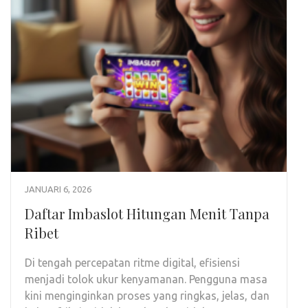
JANUARI 6, 2026
Daftar Imbaslot Hitungan Menit Tanpa
Ribet
Di tengah percepatan ritme digital, efisiensi
menjadi tolok ukur kenyamanan. Pengguna masa
kini menginginkan proses yang ringkas, jelas, dan