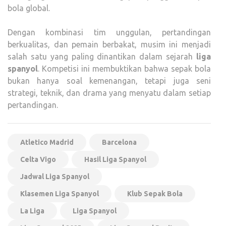
bola global.
Dengan kombinasi tim unggulan, pertandingan
berkualitas, dan pemain berbakat, musim ini menjadi
salah satu yang paling dinantikan dalam sejarah
liga
spanyol
. Kompetisi ini membuktikan bahwa sepak bola
bukan hanya soal kemenangan, tetapi juga seni
strategi, teknik, dan drama yang menyatu dalam setiap
pertandingan.
Atletico Madrid
Barcelona
Celta Vigo
Hasil Liga Spanyol
Jadwal Liga Spanyol
Klasemen Liga Spanyol
Klub Sepak Bola
La Liga
Liga Spanyol