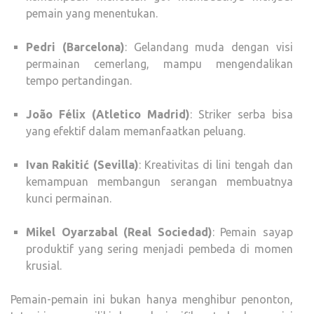
pemain yang menentukan.
Pedri (Barcelona)
: Gelandang muda dengan visi
permainan cemerlang, mampu mengendalikan
tempo pertandingan.
João Félix (Atletico Madrid)
: Striker serba bisa
yang efektif dalam memanfaatkan peluang.
Ivan Rakitić (Sevilla)
: Kreativitas di lini tengah dan
kemampuan membangun serangan membuatnya
kunci permainan.
Mikel Oyarzabal (Real Sociedad)
: Pemain sayap
produktif yang sering menjadi pembeda di momen
krusial.
Pemain-pemain ini bukan hanya menghibur penonton,