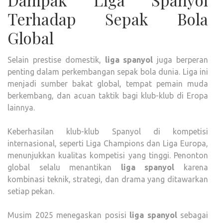
Terhadap Sepak Bola
Global
Selain prestise domestik,
liga spanyol
juga berperan
penting dalam perkembangan sepak bola dunia. Liga ini
menjadi sumber bakat global, tempat pemain muda
berkembang, dan acuan taktik bagi klub-klub di Eropa
lainnya.
Keberhasilan klub-klub Spanyol di kompetisi
internasional, seperti Liga Champions dan Liga Europa,
menunjukkan kualitas kompetisi yang tinggi. Penonton
global selalu menantikan
liga spanyol
karena
kombinasi teknik, strategi, dan drama yang ditawarkan
setiap pekan.
Musim 2025 menegaskan posisi
liga spanyol
sebagai