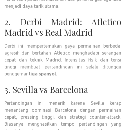
menjadi daya tarik utama.
2. Derbi Madrid: Atletico
Madrid vs Real Madrid
Derbi ini mempertemukan gaya permainan berbeda:
agresif dan bertahan Atletico menghadapi serangan
cepat dan teknik Madrid. Intensitas fisik dan tensi
tinggi membuat pertandingan ini selalu ditunggu
penggemar
liga spanyol
.
3. Sevilla vs Barcelona
Pertandingan ini menarik karena Sevilla kerap
menantang dominasi Barcelona dengan permainan
cepat, pressing tinggi, dan strategi counter-attack.
Biasanya menghasilkan tempo pertandingan yang