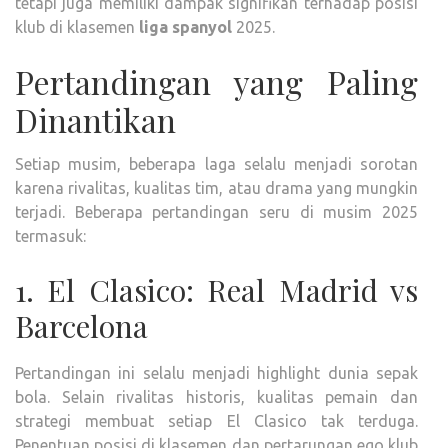
tetapi juga memiliki dampak signifikan terhadap posisi
klub di klasemen
liga spanyol
2025.
Pertandingan yang Paling
Dinantikan
Setiap musim, beberapa laga selalu menjadi sorotan
karena rivalitas, kualitas tim, atau drama yang mungkin
terjadi. Beberapa pertandingan seru di musim 2025
termasuk:
1. El Clasico: Real Madrid vs
Barcelona
Pertandingan ini selalu menjadi highlight dunia sepak
bola. Selain rivalitas historis, kualitas pemain dan
strategi membuat setiap El Clasico tak terduga.
Penentuan posisi di klasemen dan pertarungan ego klub