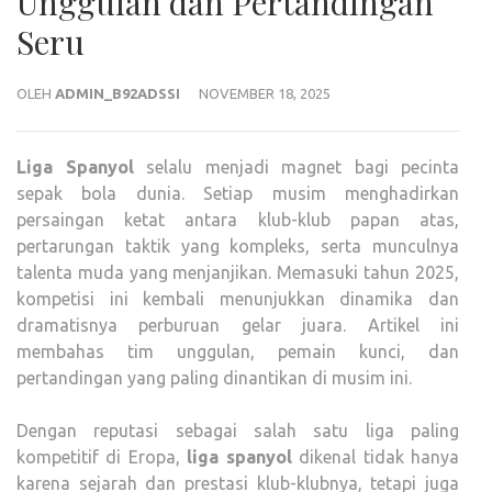
Unggulan dan Pertandingan
Seru
OLEH
ADMIN_B92ADSSI
NOVEMBER 18, 2025
Liga Spanyol
selalu menjadi magnet bagi pecinta
sepak bola dunia. Setiap musim menghadirkan
persaingan ketat antara klub-klub papan atas,
pertarungan taktik yang kompleks, serta munculnya
talenta muda yang menjanjikan. Memasuki tahun 2025,
kompetisi ini kembali menunjukkan dinamika dan
dramatisnya perburuan gelar juara. Artikel ini
membahas tim unggulan, pemain kunci, dan
pertandingan yang paling dinantikan di musim ini.
Dengan reputasi sebagai salah satu liga paling
kompetitif di Eropa,
liga spanyol
dikenal tidak hanya
karena sejarah dan prestasi klub-klubnya, tetapi juga