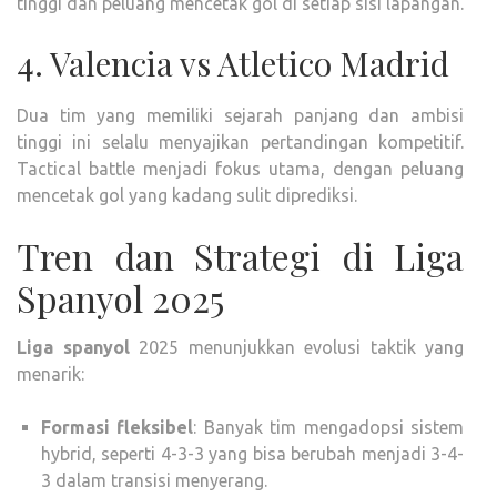
tinggi dan peluang mencetak gol di setiap sisi lapangan.
4. Valencia vs Atletico Madrid
Dua tim yang memiliki sejarah panjang dan ambisi
tinggi ini selalu menyajikan pertandingan kompetitif.
Tactical battle menjadi fokus utama, dengan peluang
mencetak gol yang kadang sulit diprediksi.
Tren dan Strategi di Liga
Spanyol 2025
Liga spanyol
2025 menunjukkan evolusi taktik yang
menarik:
Formasi fleksibel
: Banyak tim mengadopsi sistem
hybrid, seperti 4-3-3 yang bisa berubah menjadi 3-4-
3 dalam transisi menyerang.