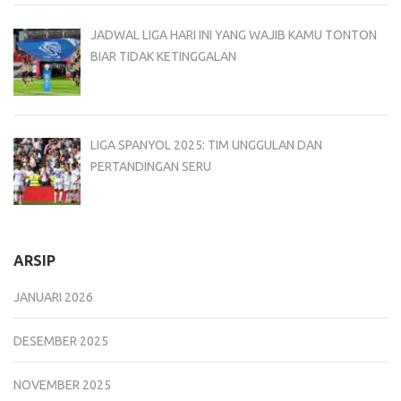
JADWAL LIGA HARI INI YANG WAJIB KAMU TONTON
BIAR TIDAK KETINGGALAN
LIGA SPANYOL 2025: TIM UNGGULAN DAN
PERTANDINGAN SERU
ARSIP
JANUARI 2026
DESEMBER 2025
NOVEMBER 2025