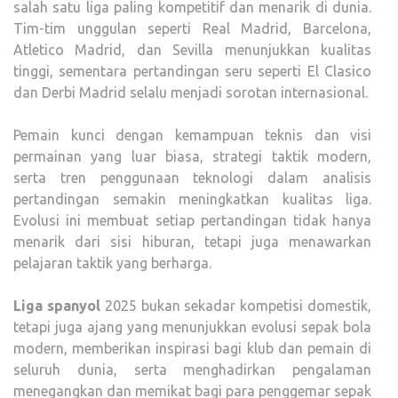
salah satu liga paling kompetitif dan menarik di dunia.
Tim-tim unggulan seperti Real Madrid, Barcelona,
Atletico Madrid, dan Sevilla menunjukkan kualitas
tinggi, sementara pertandingan seru seperti El Clasico
dan Derbi Madrid selalu menjadi sorotan internasional.
Pemain kunci dengan kemampuan teknis dan visi
permainan yang luar biasa, strategi taktik modern,
serta tren penggunaan teknologi dalam analisis
pertandingan semakin meningkatkan kualitas liga.
Evolusi ini membuat setiap pertandingan tidak hanya
menarik dari sisi hiburan, tetapi juga menawarkan
pelajaran taktik yang berharga.
Liga spanyol
2025 bukan sekadar kompetisi domestik,
tetapi juga ajang yang menunjukkan evolusi sepak bola
modern, memberikan inspirasi bagi klub dan pemain di
seluruh dunia, serta menghadirkan pengalaman
menegangkan dan memikat bagi para penggemar sepak