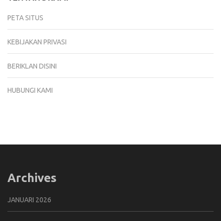
PETA SITUS
KEBIJAKAN PRIVASI
BERIKLAN DISINI
HUBUNGI KAMI
Archives
JANUARI 2026