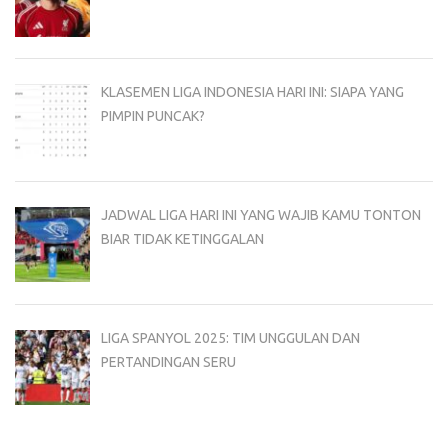
KLASEMEN LIGA INDONESIA HARI INI: SIAPA YANG
PIMPIN PUNCAK?
JADWAL LIGA HARI INI YANG WAJIB KAMU TONTON
BIAR TIDAK KETINGGALAN
LIGA SPANYOL 2025: TIM UNGGULAN DAN
PERTANDINGAN SERU