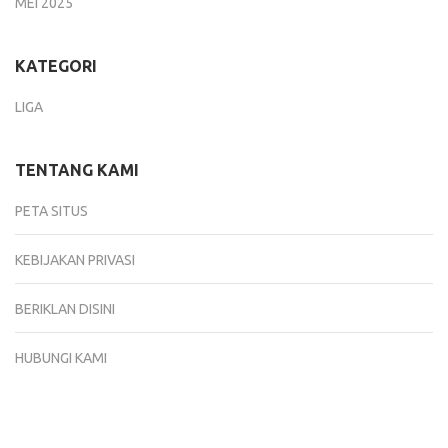
MEI 2025
KATEGORI
LIGA
TENTANG KAMI
PETA SITUS
KEBIJAKAN PRIVASI
BERIKLAN DISINI
HUBUNGI KAMI