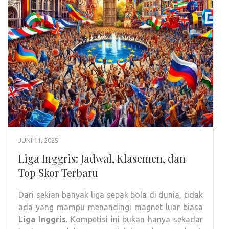
JUNI 11, 2025
Liga Inggris: Jadwal, Klasemen, dan
Top Skor Terbaru
Dari sekian banyak liga sepak bola di dunia, tidak
ada yang mampu menandingi magnet luar biasa
Liga Inggris
. Kompetisi ini bukan hanya sekadar