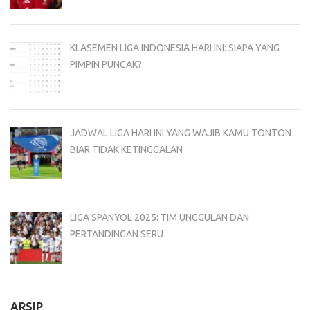
KLASEMEN LIGA INDONESIA HARI INI: SIAPA YANG
PIMPIN PUNCAK?
JADWAL LIGA HARI INI YANG WAJIB KAMU TONTON
BIAR TIDAK KETINGGALAN
LIGA SPANYOL 2025: TIM UNGGULAN DAN
PERTANDINGAN SERU
ARSIP