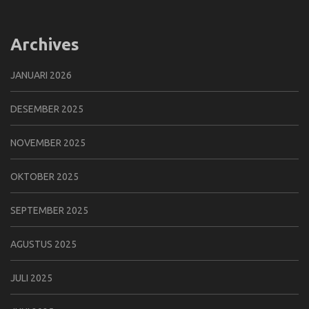
Archives
JANUARI 2026
DESEMBER 2025
NOVEMBER 2025
OKTOBER 2025
SEPTEMBER 2025
AGUSTUS 2025
JULI 2025