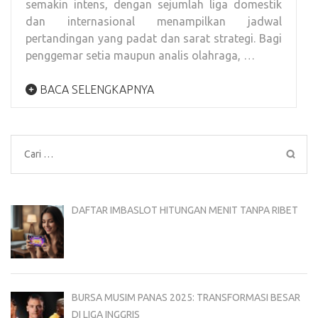
semakin intens, dengan sejumlah liga domestik
dan internasional menampilkan jadwal
pertandingan yang padat dan sarat strategi. Bagi
penggemar setia maupun analis olahraga, …
BACA SELENGKAPNYA
Cari
untuk:
DAFTAR IMBASLOT HITUNGAN MENIT TANPA RIBET
BURSA MUSIM PANAS 2025: TRANSFORMASI BESAR
DI LIGA INGGRIS