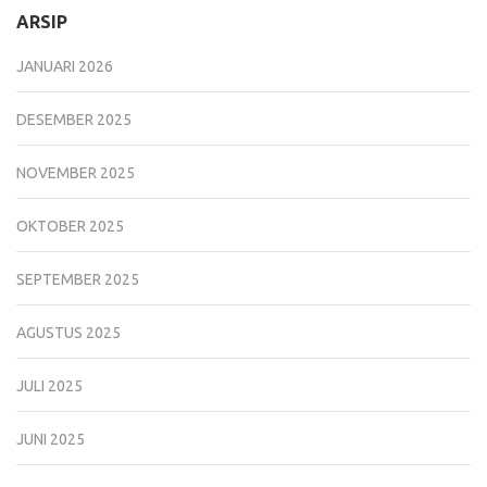
ARSIP
JANUARI 2026
DESEMBER 2025
NOVEMBER 2025
OKTOBER 2025
SEPTEMBER 2025
AGUSTUS 2025
JULI 2025
JUNI 2025