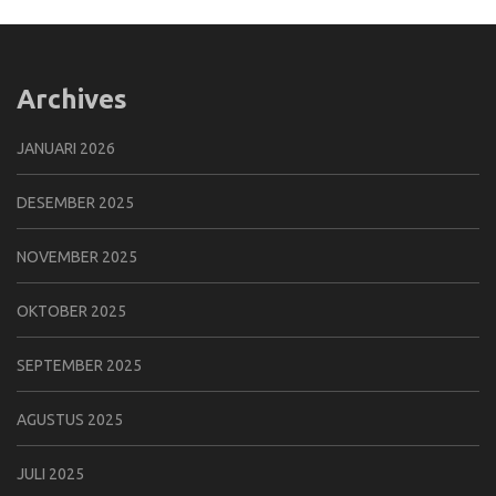
Archives
JANUARI 2026
DESEMBER 2025
NOVEMBER 2025
OKTOBER 2025
SEPTEMBER 2025
AGUSTUS 2025
JULI 2025