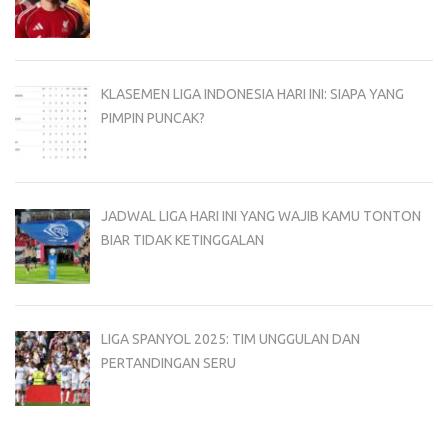
KLASEMEN LIGA INDONESIA HARI INI: SIAPA YANG
PIMPIN PUNCAK?
JADWAL LIGA HARI INI YANG WAJIB KAMU TONTON
BIAR TIDAK KETINGGALAN
LIGA SPANYOL 2025: TIM UNGGULAN DAN
PERTANDINGAN SERU