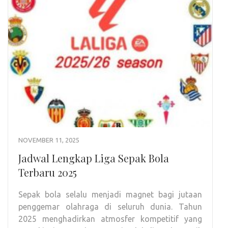
NOVEMBER 11, 2025
Jadwal Lengkap Liga Sepak Bola
Terbaru 2025
Sepak bola selalu menjadi magnet bagi jutaan
penggemar olahraga di seluruh dunia. Tahun
2025 menghadirkan atmosfer kompetitif yang