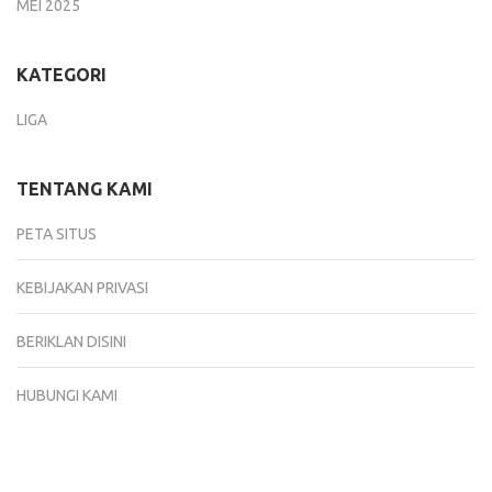
MEI 2025
KATEGORI
LIGA
TENTANG KAMI
PETA SITUS
KEBIJAKAN PRIVASI
BERIKLAN DISINI
HUBUNGI KAMI