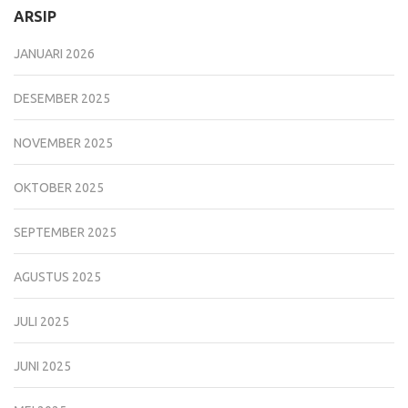
ARSIP
JANUARI 2026
DESEMBER 2025
NOVEMBER 2025
OKTOBER 2025
SEPTEMBER 2025
AGUSTUS 2025
JULI 2025
JUNI 2025