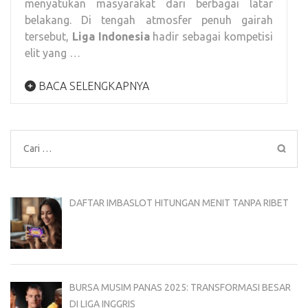
menyatukan masyarakat dari berbagai latar
belakang. Di tengah atmosfer penuh gairah
tersebut,
Liga Indonesia
hadir sebagai kompetisi
elit yang …
BACA SELENGKAPNYA
Cari
untuk:
DAFTAR IMBASLOT HITUNGAN MENIT TANPA RIBET
BURSA MUSIM PANAS 2025: TRANSFORMASI BESAR
DI LIGA INGGRIS