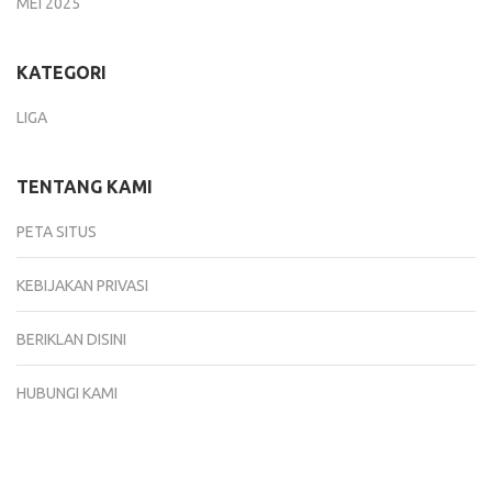
MEI 2025
KATEGORI
LIGA
TENTANG KAMI
PETA SITUS
KEBIJAKAN PRIVASI
BERIKLAN DISINI
HUBUNGI KAMI