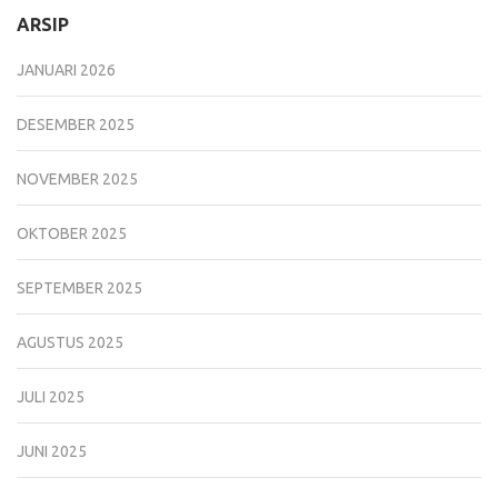
ARSIP
JANUARI 2026
DESEMBER 2025
NOVEMBER 2025
OKTOBER 2025
SEPTEMBER 2025
AGUSTUS 2025
JULI 2025
JUNI 2025