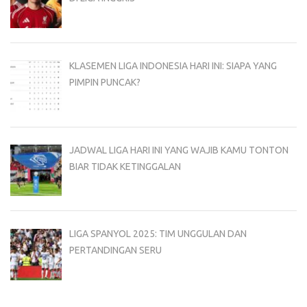
KLASEMEN LIGA INDONESIA HARI INI: SIAPA YANG
PIMPIN PUNCAK?
JADWAL LIGA HARI INI YANG WAJIB KAMU TONTON
BIAR TIDAK KETINGGALAN
LIGA SPANYOL 2025: TIM UNGGULAN DAN
PERTANDINGAN SERU