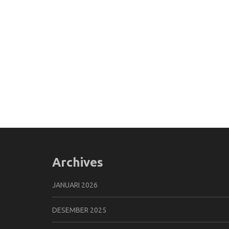
Archives
JANUARI 2026
DESEMBER 2025