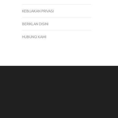
KEBIJAKAN PRIVASI
BERIKLAN DISINI
HUBUNGI KAMI