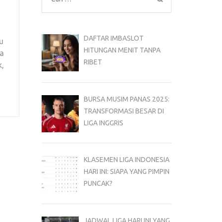
untuk:
DAFTAR IMBASLOT
u
HITUNGAN MENIT TANPA
ya
RIBET
,
BURSA MUSIM PANAS 2025:
TRANSFORMASI BESAR DI
LIGA INGGRIS
KLASEMEN LIGA INDONESIA
HARI INI: SIAPA YANG PIMPIN
PUNCAK?
JADWAL LIGA HARI INI YANG