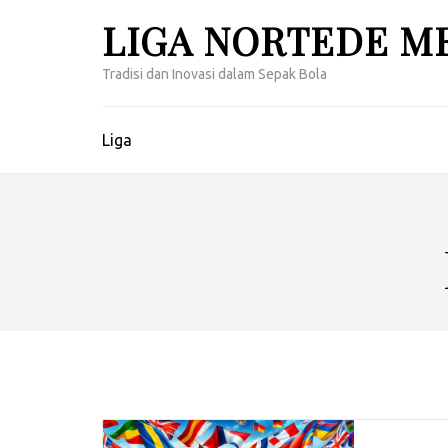
Lompat
LIGA NORTEDE M
ke
konten
Tradisi dan Inovasi dalam Sepak Bola
(Tekan
Enter)
Liga