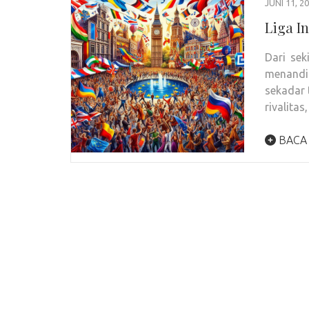
JUNI 11, 2
Liga I
Dari sek
menandi
sekadar 
rivalitas
BACA