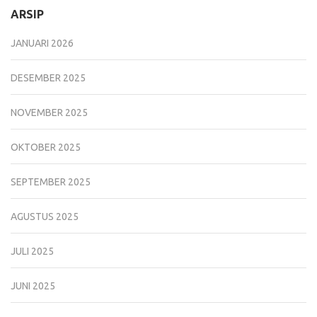
ARSIP
JANUARI 2026
DESEMBER 2025
NOVEMBER 2025
OKTOBER 2025
SEPTEMBER 2025
AGUSTUS 2025
JULI 2025
JUNI 2025