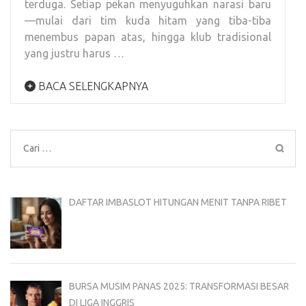
terduga. Setiap pekan menyuguhkan narasi baru
—mulai dari tim kuda hitam yang tiba-tiba
menembus papan atas, hingga klub tradisional
yang justru harus …
BACA SELENGKAPNYA
Cari
untuk:
DAFTAR IMBASLOT HITUNGAN MENIT TANPA RIBET
BURSA MUSIM PANAS 2025: TRANSFORMASI BESAR
DI LIGA INGGRIS