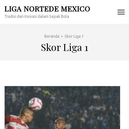
Lompat
LIGA NORTEDE MEXICO
ke
Tradisi dan Inovasi dalam Sepak Bola
konten
(Tekan
Enter)
Beranda
>
Skor Liga 1
Skor Liga 1