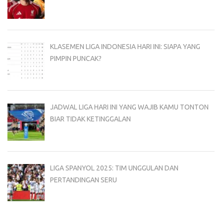
KLASEMEN LIGA INDONESIA HARI INI: SIAPA YANG
PIMPIN PUNCAK?
JADWAL LIGA HARI INI YANG WAJIB KAMU TONTON
BIAR TIDAK KETINGGALAN
LIGA SPANYOL 2025: TIM UNGGULAN DAN
PERTANDINGAN SERU