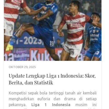
OKTOBER 29, 2025
Update Lengkap Liga 1 Indonesia: Skor,
Berita, dan Statistik
Kompetisi sepak bola tertinggi tanah air kembali
menghadirkan euforia dan drama di setiap
pekannya.
Liga 1 Indonesia
musim ini