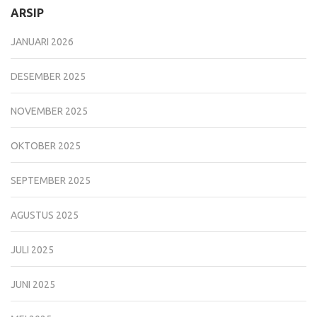
ARSIP
JANUARI 2026
DESEMBER 2025
NOVEMBER 2025
OKTOBER 2025
SEPTEMBER 2025
AGUSTUS 2025
JULI 2025
JUNI 2025