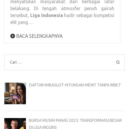
menyatukan masyarakat dari berbagai latar
belakang. Di tengah atmosfer penuh gairah
tersebut,
Liga Indonesia
hadir sebagai kompetisi
elit yang …
BACA SELENGKAPNYA
Cari
untuk:
DAFTAR IMBASLOT HITUNGAN MENIT TANPA RIBET
BURSA MUSIM PANAS 2025: TRANSFORMASI BESAR
DI LIGA INGGRIS