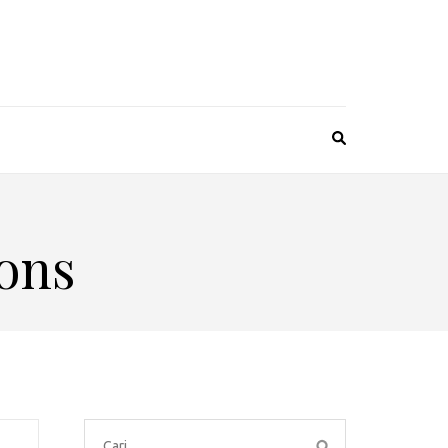
ons
Cari