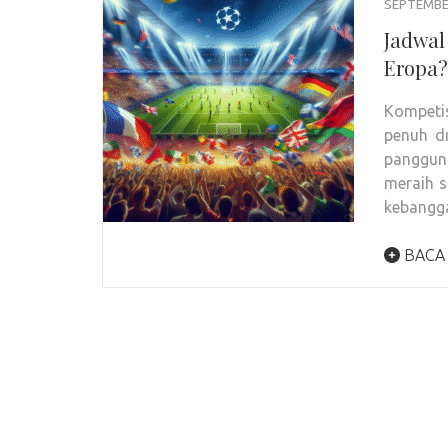
SEPTEMBER
Jadwal
Eropa?
Kompetis
penuh dr
panggun
meraih s
kebangga
BACA