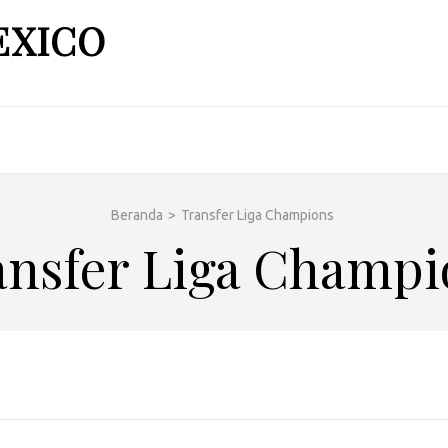
EXICO
Beranda
>
Transfer Liga Champions
ansfer Liga Champi