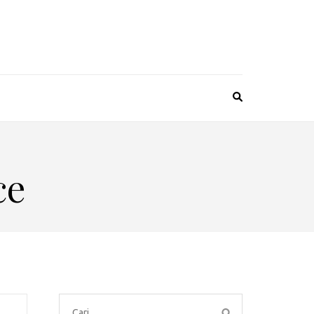
ce
Cari