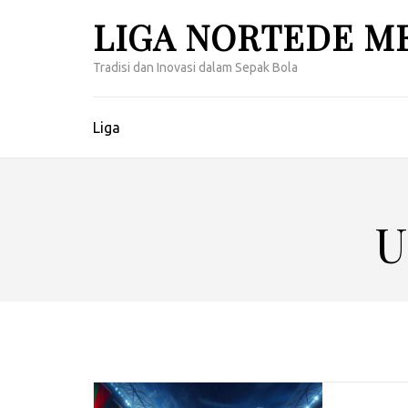
Lompat
LIGA NORTEDE M
ke
konten
Tradisi dan Inovasi dalam Sepak Bola
(Tekan
Enter)
Liga
U