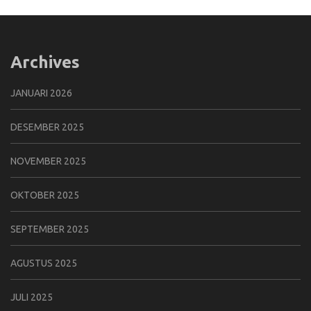
Archives
JANUARI 2026
DESEMBER 2025
NOVEMBER 2025
OKTOBER 2025
SEPTEMBER 2025
AGUSTUS 2025
JULI 2025