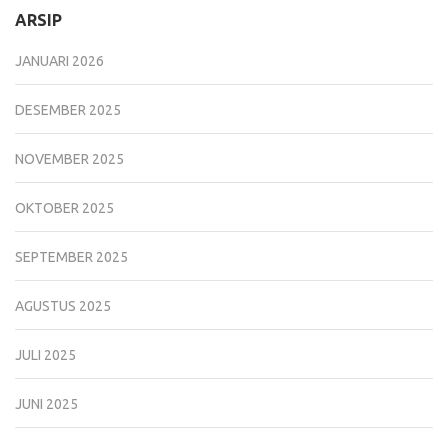
ARSIP
JANUARI 2026
DESEMBER 2025
NOVEMBER 2025
OKTOBER 2025
SEPTEMBER 2025
AGUSTUS 2025
JULI 2025
JUNI 2025