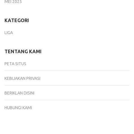
MEI 2025
KATEGORI
LIGA
TENTANG KAMI
PETA SITUS
KEBIJAKAN PRIVASI
BERIKLAN DISINI
HUBUNGI KAMI