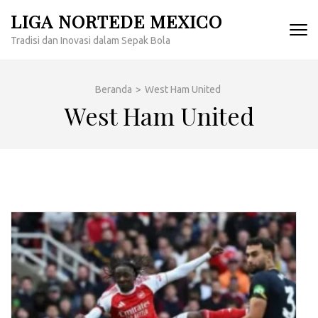
Lompat
LIGA NORTEDE MEXICO
ke
Tradisi dan Inovasi dalam Sepak Bola
konten
(Tekan
Enter)
Beranda
>
West Ham United
West Ham United