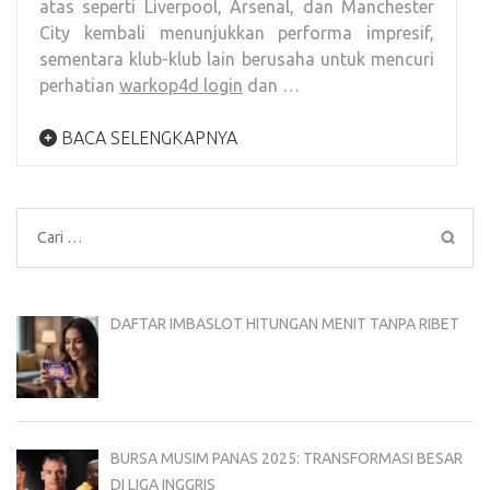
atas seperti Liverpool, Arsenal, dan Manchester
City kembali menunjukkan performa impresif,
sementara klub-klub lain berusaha untuk mencuri
perhatian
warkop4d login
dan …
BACA SELENGKAPNYA
Cari
untuk:
DAFTAR IMBASLOT HITUNGAN MENIT TANPA RIBET
BURSA MUSIM PANAS 2025: TRANSFORMASI BESAR
DI LIGA INGGRIS