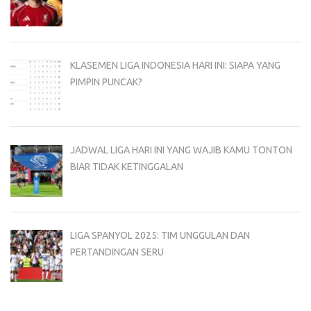
KLASEMEN LIGA INDONESIA HARI INI: SIAPA YANG
PIMPIN PUNCAK?
JADWAL LIGA HARI INI YANG WAJIB KAMU TONTON
BIAR TIDAK KETINGGALAN
LIGA SPANYOL 2025: TIM UNGGULAN DAN
PERTANDINGAN SERU