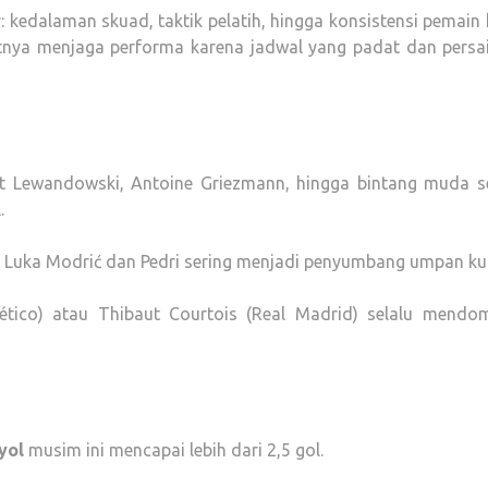
: kedalaman skuad, taktik pelatih, hingga konsistensi pemain 
tnya menjaga performa karena jadwal yang padat dan persa
 Lewandowski, Antoine Griezmann, hingga bintang muda se
.
i Luka Modrić dan Pedri sering menjadi penyumbang umpan ku
lético) atau Thibaut Courtois (Real Madrid) selalu mendom
yol
musim ini mencapai lebih dari 2,5 gol.