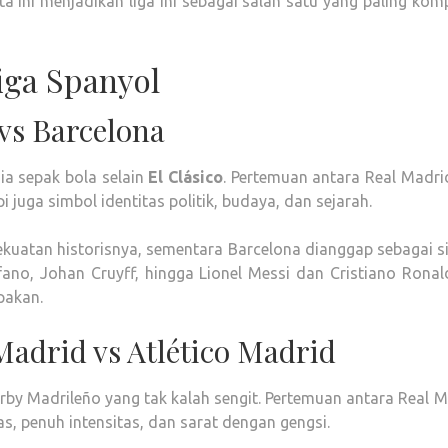
 ini menjadikan liga ini sebagai salah satu yang paling komp
iga Spanyol
 vs Barcelona
nia sepak bola selain
El Clásico
. Pertemuan antara Real Madri
 juga simbol identitas politik, budaya, dan sejarah.
ekuatan historisnya, sementara Barcelona dianggap sebagai 
fano, Johan Cruyff, hingga Lionel Messi dan Cristiano Ronal
pakan.
Madrid vs Atlético Madrid
rby Madrileño yang tak kalah sengit. Pertemuan antara Real 
as, penuh intensitas, dan sarat dengan gengsi.