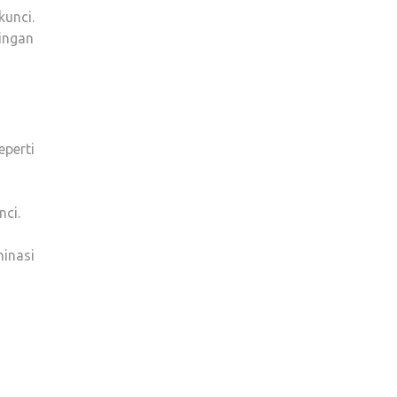
kunci.
ingan
perti
nci.
inasi