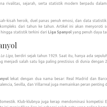
 rivalitas, sejarah, serta statistik modern berpadu dalam
isah-kisah heroik, duel panas penuh emosi, dan data statisti
mpleks dari tahun ke tahun. Artikel ini akan menyoroti s
hingga statistik terkini dari
Liga Spanyol
yang penuh daya tar
anyol
a
La Liga
, berdiri sejak tahun 1929. Saat itu, hanya ada sepulu
ng menjadi salah satu liga paling prestisius di dunia dengan 
anyol
lekat dengan dua nama besar: Real Madrid dan Barce
Valencia, Sevilla, dan Villarreal juga memainkan peran penting
domestik. Klub-klubnya juga kerap mendominasi kompetisi E