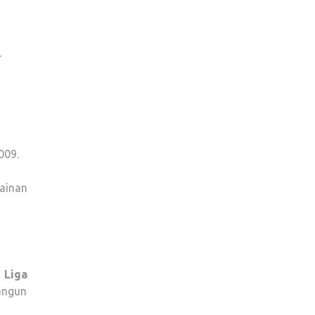
.
009.
mainan
n
Liga
angun