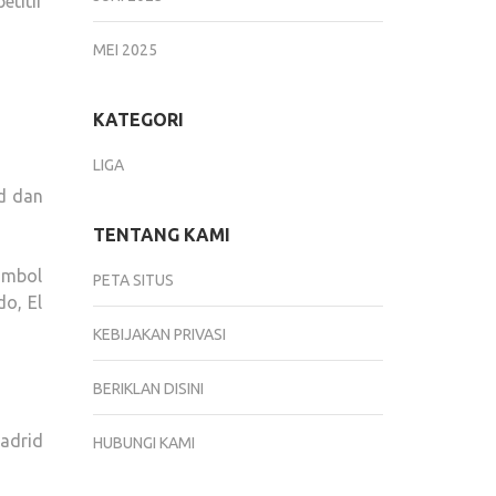
etitif
MEI 2025
KATEGORI
LIGA
d dan
TENTANG KAMI
simbol
PETA SITUS
do, El
KEBIJAKAN PRIVASI
BERIKLAN DISINI
Madrid
HUBUNGI KAMI