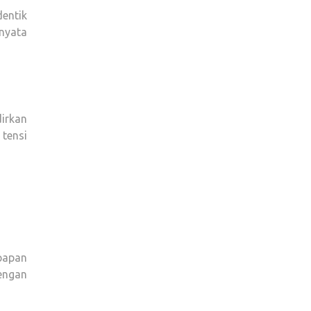
entik
nyata
irkan
tensi
 papan
engan